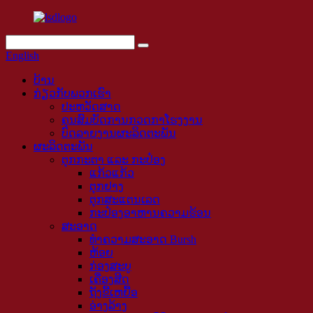
English
ບ້ານ
ກ່ຽວ​ກັບ​ພວກ​ເຮົາ
ປະຫວັດສາດ
ຄຸນສົມບັດການກວດກາໂຮງງານ
ບົດລາຍງານຜະລິດຕະພັນ
ຜະລິດຕະພັນ
ຕຸກກະຕາ ແລະ ກະປ໋ອງ
ແກ້ວແກ້ວ
ຕຸກຢາງ
ຕຸກສະແຕນເລດ
ກະປ໋ອງອາຫານຄວາມຮ້ອນ
ສະອາດ
ທໍາຄວາມສະອາດ Bursh
ຫ້ອຍ
ກ່ອງສະບູ
ເຄື່ອງສີດ
ຖັງຂີ້ເຫຍື້ອ
ອ່າງລ້າງ