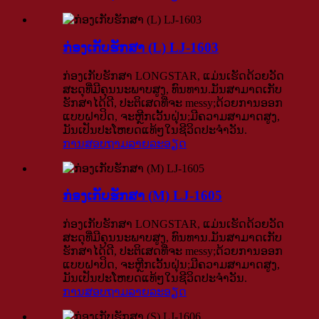
ກ່ອງເກັບຮັກສາ (L) LJ-1603
ກ່ອງເກັບຮັກສາ LONGSTAR, ແມ່ນເຮັດດ້ວຍວັດ
ສະດຸທີ່ມີຄຸນນະພາບສູງ, ທົນທານ.ມັນສາມາດເກັບ
ຮັກສາໄດ້ດີ, ປະຕິເສດທີ່ຈະ messy;ດ້ວຍການອອກ
ແບບຝາປິດ, ຈະຫຼີກເວັ້ນຝຸ່ນ;ມີຄວາມສາມາດສູງ,
ມັນເປັນປະໂຫຍດແທ້ໆໃນຊີວິດປະຈໍາວັນ.
ການສອບຖາມ
ລາຍລະອຽດ
ກ່ອງເກັບຮັກສາ (M) LJ-1605
ກ່ອງເກັບຮັກສາ LONGSTAR, ແມ່ນເຮັດດ້ວຍວັດ
ສະດຸທີ່ມີຄຸນນະພາບສູງ, ທົນທານ.ມັນສາມາດເກັບ
ຮັກສາໄດ້ດີ, ປະຕິເສດທີ່ຈະ messy;ດ້ວຍການອອກ
ແບບຝາປິດ, ຈະຫຼີກເວັ້ນຝຸ່ນ;ມີຄວາມສາມາດສູງ,
ມັນເປັນປະໂຫຍດແທ້ໆໃນຊີວິດປະຈໍາວັນ.
ການສອບຖາມ
ລາຍລະອຽດ