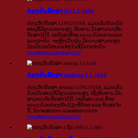
ກ່ອງເກັບຮັກສາ (S) LJ-1606
ກ່ອງເກັບຮັກສາ LONGSTAR, ແມ່ນເຮັດດ້ວຍວັດ
ສະດຸທີ່ມີຄຸນນະພາບສູງ, ທົນທານ.ມັນສາມາດເກັບ
ຮັກສາໄດ້ດີ, ປະຕິເສດທີ່ຈະ messy;ດ້ວຍການອອກ
ແບບຝາປິດ, ຈະຫຼີກເວັ້ນຝຸ່ນ;ມີຄວາມສາມາດສູງ,
ມັນເປັນປະໂຫຍດແທ້ໆໃນຊີວິດປະຈໍາວັນ.
ການສອບຖາມ
ລາຍລະອຽດ
ກ່ອງເກັບຮັກສາ desktop LJ-1618
ກ່ອງເກັບຮັກສາ desktop LONGSTAR, ແມ່ນເຮັດ
ດ້ວຍວັດສະດຸທີ່ມີຄຸນນະພາບສູງ, ເຊິ່ງທົນທານ.ມັນ
ສາມາດເກັບຮັກສາໄດ້ດີ, ປະຕິເສດ desk ທີ່ຈະ
messy;ດ້ວຍກ່ອງເກັບມ້ຽນທີ່ນ້ອຍ ແລະ ທັນສະໄຕ
ນີ້, ມັນຈະສະອາດ ແລະສະອາດກວ່າ.
ການສອບຖາມ
ລາຍລະອຽດ