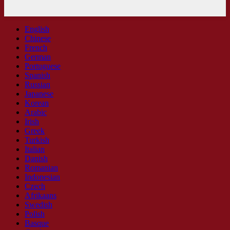
English
Chinese
French
German
Portuguese
Spanish
Russian
Japanese
Korean
Arabic
Irish
Greek
Turkish
Italian
Danish
Romanian
Indonesian
Czech
Afrikaans
Swedish
Polish
Basque