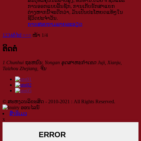
ສະດຸທີ່ມີຄຸນນະພາບສູງ, ທົນທານ.ດ້ວຍ 4 ຊັ້ນແລະ
ການອອກແບບລິ້ນຊັກ, ການເກັບຮັກສາແຍກ
ຕ່າງຫາກນີ້ຈະດີກວ່າ, ມັນເປັນປະໂຫຍດແທ້ໆໃນ
ຊີວິດປະຈໍາວັນ.
ການສອບຖາມ
ລາຍລະອຽດ
1
2
3
4
ຕໍ່ໄປ >
>>
ໜ້າ 1/4
ຕິດຕໍ່
1 Chunhui ຖະ​ຫນົນ​, Yongan ອຸດ​ສາ​ຫະ​ກໍາ​ເຂດ Juji​, Xianju​,
Taizhou Zhejiang​, ຈີນ​
© ສະຫງວນລິຂະສິດ - 2010-2021 : All Rights Reserved.
ສົ່ງອີເມວ
x