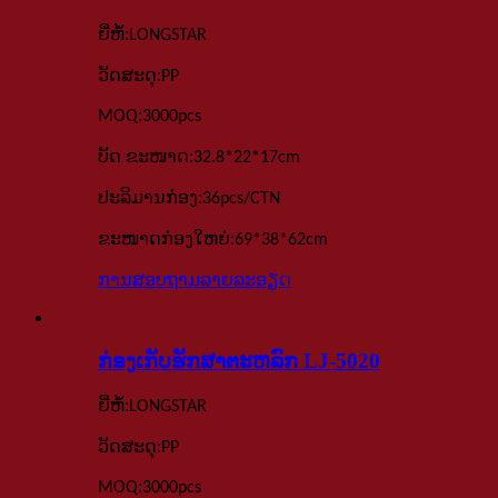
:
ຍີ່ຫໍ້
LONGSTAR
:
ວັດສະດຸ
PP
:
MOQ
3000
pcs
:
ບັດ
ຂະໜາດ
32.8*22*17
cm
:
ປະລິມານກ່ອງ
36pcs
/
CTN
:
ຂະໜາດກ່ອງໃຫຍ່
69*38*62
cm
ການສອບຖາມ
ລາຍລະອຽດ
ກ່ອງເກັບຮັກສາຕະຫລົກ LJ-5020
:
ຍີ່ຫໍ້
LONGSTAR
:
ວັດສະດຸ
PP
:
MOQ
3000
pcs