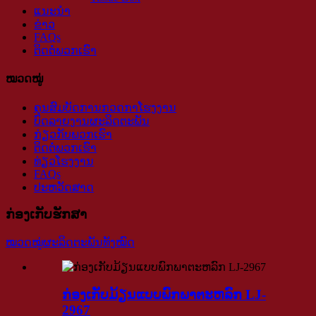
ແນະນຳ
ຂ່າວ
FAQs
ຕິດ​ຕໍ່​ພວກ​ເຮົາ
ໝວດໝູ່
ຄຸນສົມບັດການກວດກາໂຮງງານ
ບົດລາຍງານຜະລິດຕະພັນ
ກ່ຽວ​ກັບ​ພວກ​ເຮົາ
ຕິດ​ຕໍ່​ພວກ​ເຮົາ
ທ່ຽວໂຮງງານ
FAQs
ປະຫວັດສາດ
ກ່ອງເກັບຮັກສາ
ໝວດໝູ່ຜະລິດຕະພັນທັງໝົດ
ກ່ອງເກັບມ້ຽນແບບພົກພາຕະຫລົກ LJ-
2967