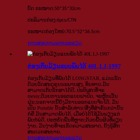
:
ບັດ
ຂະໜາດ
50*35*32
cm
:
ປະລິມານກ່ອງ
6pcs
/
CTN
:
ຂະໜາດກ່ອງໃຫຍ່
70.5*52*36.5
cm
ການສອບຖາມ
ລາຍລະອຽດ
ກ່ອງເກັບມ້ຽນແບບພັບໄດ້ 40L LJ-1997
ກ່ອງ​ເກັບ​ມ້ຽນ​ທີ່​ພັບ​ໄດ້ LONGSTAR, ແມ່ນ​ເຮັດ​
ດ້ວຍ​ວັດສະດຸ​ຄຸນ​ນະພາ​ບສູງ, ທົນທານ.ມັນ
ສາມາດເກັບຮັກສາໄດ້ດີ, ປະຕິເສດທີ່ຈະ
messy;ດ້ວຍການອອກແບບຝາປິດ, ຈະຫຼີກເວັ້ນ
ຝຸ່ນ;ນອກ​ຈາກ​ນີ້​ຍັງ​ມີ​ການ​ອອກ​ແບບ​ຈັບ​ໄດ້​, ມັນ​
ເປັນ Portable ນັ້ນ​ສໍາ​ລັບ​ທ່ານ​!ສິ່ງທີ່ສຳຄັນກວ່ານັ້ນ
ກໍຄື ມັນສາມາດພັບໄດ້, ເມື່ອບໍ່ໄດ້ໃຊ້ມັນພຽງແຕ່
ພັບກໍພໍດີ, ປະຫຍັດພື້ນທີ່ຫຼາຍ;ດ້ວຍພື້ນຜິວທີ່ລຽບ
ງ່າຍ, ມັນງ່າຍທີ່ຈະເຮັດຄວາມສະອາດ, ຍັງຮູ້ສຶກ
ສະດວກສະບາຍ.
ການສອບຖາມ
ລາຍລະອຽດ