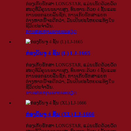
ກ່ອງເກັບຮັກສາ LONGSTAR, ແມ່ນເຮັດດ້ວຍວັດ
ສະດຸທີ່ມີຄຸນນະພາບສູງ, ທົນທານ.ດ້ວຍ 4 ຊັ້ນແລະ
ການອອກແບບລິ້ນຊັກ, ການເກັບຮັກສາແຍກ
ຕ່າງຫາກນີ້ຈະດີກວ່າ, ມັນເປັນປະໂຫຍດແທ້ໆໃນ
ຊີວິດປະຈໍາວັນ.
ການສອບຖາມ
ລາຍລະອຽດ
ກ່ອງບັນຈຸ 4 ຊັ້ນ (L) LJ-1665
ກ່ອງເກັບຮັກສາ LONGSTAR, ແມ່ນເຮັດດ້ວຍວັດ
ສະດຸທີ່ມີຄຸນນະພາບສູງ, ທົນທານ.ດ້ວຍ 4 ຊັ້ນແລະ
ການອອກແບບລິ້ນຊັກ, ການເກັບຮັກສາແຍກ
ຕ່າງຫາກນີ້ຈະດີກວ່າ, ມັນເປັນປະໂຫຍດແທ້ໆໃນ
ຊີວິດປະຈໍາວັນ.
ການສອບຖາມ
ລາຍລະອຽດ
ກ່ອງບັນຈຸ 4 ຊັ້ນ (XL) LJ-1666
ກ່ອງເກັບຮັກສາ LONGSTAR, ແມ່ນເຮັດດ້ວຍວັດ