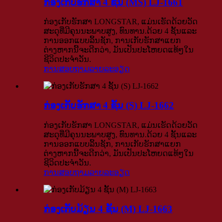
ກ່ອງເກັບຮັກສາ 4 ຊັ້ນ (MS) LJ-1661
ກ່ອງເກັບຮັກສາ LONGSTAR, ແມ່ນເຮັດດ້ວຍວັດ
ສະດຸທີ່ມີຄຸນນະພາບສູງ, ທົນທານ.ດ້ວຍ 4 ຊັ້ນແລະ
ການອອກແບບລິ້ນຊັກ, ການເກັບຮັກສາແຍກ
ຕ່າງຫາກນີ້ຈະດີກວ່າ, ມັນເປັນປະໂຫຍດແທ້ໆໃນ
ຊີວິດປະຈໍາວັນ.
ການສອບຖາມ
ລາຍລະອຽດ
ກ່ອງເກັບຮັກສາ 4 ຊັ້ນ (S) LJ-1662
ກ່ອງເກັບຮັກສາ LONGSTAR, ແມ່ນເຮັດດ້ວຍວັດ
ສະດຸທີ່ມີຄຸນນະພາບສູງ, ທົນທານ.ດ້ວຍ 4 ຊັ້ນແລະ
ການອອກແບບລິ້ນຊັກ, ການເກັບຮັກສາແຍກ
ຕ່າງຫາກນີ້ຈະດີກວ່າ, ມັນເປັນປະໂຫຍດແທ້ໆໃນ
ຊີວິດປະຈໍາວັນ.
ການສອບຖາມ
ລາຍລະອຽດ
ກ່ອງເກັບມ້ຽນ 4 ຊັ້ນ (M) LJ-1663