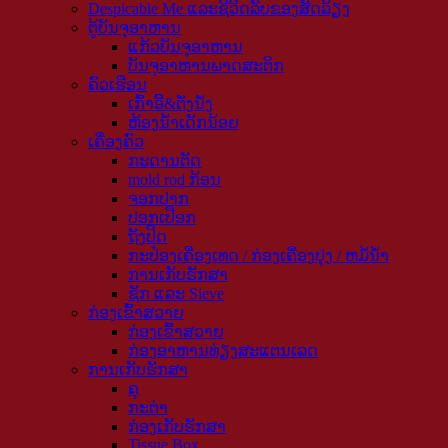
Despicable Me ແລະຊີວິດລັບຂອງສັດລ້ຽງ
ຕູ້ບັນຈຸອາຫານ
ແກ້ວບັນຈຸອາຫານ
ບັນຈຸອາຫານພາດສະຕິກ
ຄົວເຮືອນ
ເກົ້າອີ້&ຕັ່ງນັ່ງ
ຫ້ອງນໍ້າເດັກນ້ອຍ
ເຄື່ອງຄົວ
ກະດານຕັດ
mold rod ກ້ອນ
ຈອກປາກ
ປອກເປືອກ
ຖັງປິດ
ກະປ໋ອງເຄື່ອງເທດ / ກ່ອງເຄື່ອງປຸງ / ຫມໍ້ນ້ໍາ
ການເກັບຮັກສາ
ຊັກ ແລະ Sieve
ກ່ອງ​ເຂົ້າ​ສວາຍ
ກ່ອງ​ເຂົ້າ​ສວາຍ
ກ່ອງອາຫານທ່ຽງສະແຕນເລດ
ການເກັບຮັກສາ
ຄຸ
ກະຕ່າ
ກ່ອງເກັບຮັກສາ
Tissue Box