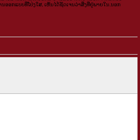
ແບບທີ່ໂປ່ງໃສ, ເຫັນໄດ້ຊັດເຈນວ່າສິ່ງທີ່ຢູ່ພາຍໃນ.ນອກ​