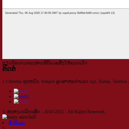
ຂຽນຂໍ້ຄວາມຂອງທ່ານທີ່ນີ້ແລະສົ່ງໃຫ້ພວກເຮົາ
ຕິດຕໍ່
1 Chunhui ຖະ​ຫນົນ​, Yongan ອຸດ​ສາ​ຫະ​ກໍາ​ເຂດ Juji​, Xianju​, Taizhou Z
© ສະຫງວນລິຂະສິດ - 2010-2021 : All Rights Reserved.
ສົ່ງອີເມວ
x