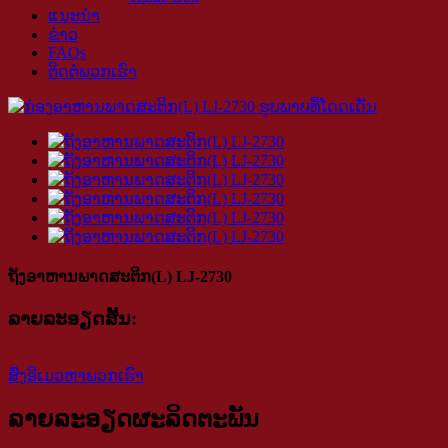
ແນະນຳ
ຂ່າວ
FAQs
ຕິດ​ຕໍ່​ພວກ​ເຮົາ
ຖັງອາຫານພາດສະຕິກ(L) LJ-2730
ລາຍ​ລະ​ອຽດ​ສັ້ນ​:
ສົ່ງອີເມວຫາພວກເຮົາ
ລາຍລະອຽດຜະລິດຕະພັນ