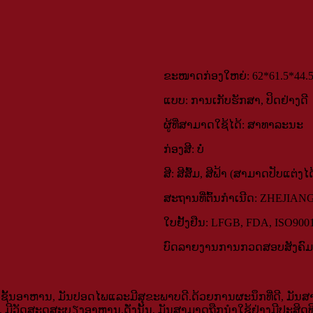
ຂະໜາດກ່ອງໃຫຍ່: 62*61.5*44.
ແບບ: ການເກັບຮັກສາ, ປິດຢ່າງດີ
ຜູ້​ທີ່​ສາ​ມາດ​ໃຊ້​ໄດ້​: ສາ​ທາ​ລະ​ນະ​
ກ່ອງສີ: ບໍ່
ສີ: ສີສົ້ມ, ສີຟ້າ (ສາມາດປັບແຕ່ງໄດ
ສະ​ຖານ​ທີ່​ຕົ້ນ​ກໍາ​ເນີດ: ZHEJIAN
ໃບຢັ້ງຢືນ: LFGB, FDA, ISO900
ບົດລາຍງານການກວດສອບສັງຄົມ: BS
ຊັ້ນອາຫານ, ມັນປອດໄພແລະມີສຸຂະພາບດີ.ດ້ວຍການຜະນຶກທີ່ດີ, ມັນສ
ື່ນໆ​, ມີ​ວັດ​ສະ​ດຸ​ສະ​ບຽງ​ອາ​ຫານ​.ດັ່ງນັ້ນ, ມັນສາມາດຖືກນໍາໃຊ້ຢ່າງ