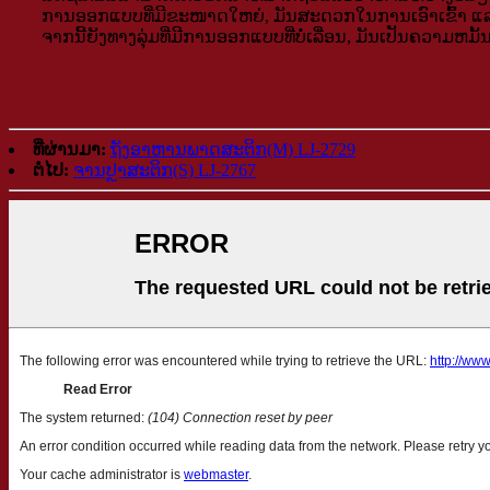
ການອອກແບບທີ່ມີຂະໜາດໃຫຍ່, ມັນສະດວກໃນການເອົາເຂົ້າ ແລະ 
ຈາກ​ນີ້​ຍັງ​ທາງ​ລຸ່ມ​ທີ່​ມີ​ການ​ອອກ​ແບບ​ທີ່​ບໍ່​ເລື່ອນ​, ມັນ​ເປັນ​ຄວາມ​ຫມັ້
ທີ່ຜ່ານມາ:
ຖັງອາຫານພາດສະຕິກ(M) LJ-2729
ຕໍ່ໄປ:
ຈານປຼາສະຕິກ(S) LJ-2767