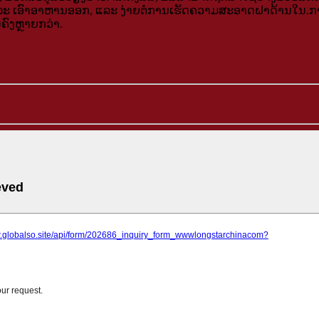
ເອົາອາຫານອອກ, ແລະ ງ່າຍຕໍ່ການເຮັດຄວາມສະອາດຝາດ້ານໃນ.ການອອກ
ນ​ຄົງ​ຫຼາຍ​ກວ່າ​.