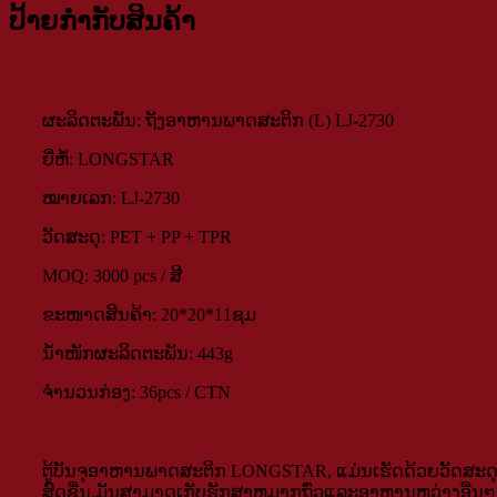
ປ້າຍກຳກັບສິນຄ້າ
ຜະ​ລິດ​ຕະ​ພັນ: ຖັງອາຫານພາດສະຕິກ (L) LJ-2730
ຍີ່ຫໍ້: LONGSTAR
ໝາຍເລກ: LJ-2730
ວັດສະດຸ: PET + PP + TPR
MOQ: 3000 pcs / ສີ
ຂະໜາດສິນຄ້າ: 20*20*11ຊມ
ນ້ຳ​ໜັກ​ຜະ​ລິດ​ຕະ​ພັນ: 443g
ຈໍານວນກ່ອງ: 36pcs / CTN
ຕູ້ບັນຈຸອາຫານພາດສະຕິກ LONGSTAR, ແມ່ນເຮັດດ້ວຍວັດສະດຸ
ສົດຊື່ນ.ມັນ​ສາ​ມາດ​ເກັບ​ຮັກ​ສາ​ຫມາກ​ຖົ່ວ​ແລະ​ອາ​ຫານ​ຫວ່າງ​ອ