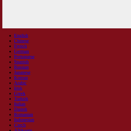
English
Chinese
French
German
Portuguese
Spanish
Russian
Japanese
Korean
Arabic
Irish
Greek
Turkish
Italian
Danish
Romanian
Indonesian
Czech
Afrikaans