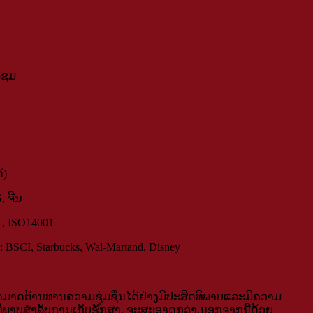
5ຊມ
້)
G, ຈີນ
1, ISO14001
CI, Starbucks, Wal-Martand, Disney
າມາດຕ້ານທານຄວາມຊຸ່ມຊື່ນໄດ້ຢ່າງມີປະສິດທິພາບແລະມີຄວາມ
ມີປະສິດທິພາບສໍາລັບການເກັບຮັກສາ, ຈະສະອາດກວ່າ.ນອກຈາກນີ້ດ້ວຍ